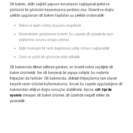
Cilt bakımı, cildin sağlıklı yapısını korumasını sağlayarak ipeksi ve
pürüzsüz bir görünüm kazanmasına yardımcı olur. Düzenli ve doğru
şekilde uygulanan cilt bakımı faydaları şu şekilde sıralanabilir:
Sivilce ve siyah nokta oluşumu engellenir.
Gözeneklerin genişlemesi önlenir; bu sayede cilt yüzeyinde aşırı
yağlanma sorunu ortaya çıkmaz.
Cildin homojen bir renk dağılımına sahip olması sağlanabilir.
Canlı ve ışıltılı bir görünüm elde edilebilir.
Cilt bakımında dikkat edilmesi gereken, en önemli nokta seçtiğiniz cilt
bakım ürünleridir. Her cilt benzersiz bir yapıya sahiptir; bu nedenle
ihtiyaçları da farklıdır. Cilt bakımında, cildinizin ihtiyaçlarına tam olarak
karşılık veren ürünleri kullanmalısınız. Ancak bu sayede uyguladığınız cilt
bakımından etkili ve doğru sonuçlar alabilirsiniz. Ayrıca,
cilt tipi ile
uyumlu
olmayan cilt bakım ürünleri, cilt üzerinde negatif etkiler de
yaratabilir.