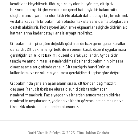
kendiniz belirleyebilirsiniz. Oldukça kolay olan bu yöntem, cilt tipiniz
hakkında detaylı bilgiler vermese de genel hatlarıyla bir bakım rutini
oluşturmanıza yardımcı olur. Cildinizle alakalı daha detaylı bilgiler edinmek
ve daha kapsamlı bir bakım rutini oluşturmak isterseniz dermatologlardan
destek alabilirsiniz. Profesyonel ürünler ve ekipmanlar eşliğinde cildinizin alt
katmanlarına kadar detaylı analizler yaptırabilirsiniz.
Cilt bakımı, cilt tipine göre değişiklik gösterse de bazı genel geçer kuralları
da vardır. Cilt bakımı ile ilgili belki de en önemli kural, düzenli uygulanması
gerektiğidir.
En iyi cilt bakımı
, düzenli olarak yapılandır. Ayrıca cildin
temizliği ve arındırılması ile nemlendirilmesi de her cilt bakımının olmazsa
olmaz aşamaları içerisinde yer alır. Cilt temizliğinin hangi ürünler
kullanılarak ve ne sıklıkta yapılması gerektiği ise cilt tipine göre değişir.
Cilt bakımında yer alan aşamaların sırası, cilt tipinden bağımsızdır;
değişmez. Yani, cilt tipiniz ne olursa olsun cildinizi temizlemeden
nemlendirmemelisiniz. Fazla yağdan ve kirlerden arındırmadan cildinize
nemlendirici uygularsanız, yağların ve kirlerin gözeneklere dolmasına ve
tıkanıklık oluşturmasına neden olursunuz.
Barbi Güzellik Stüdyo © 2026. Tüm Hakları Saklıdır.