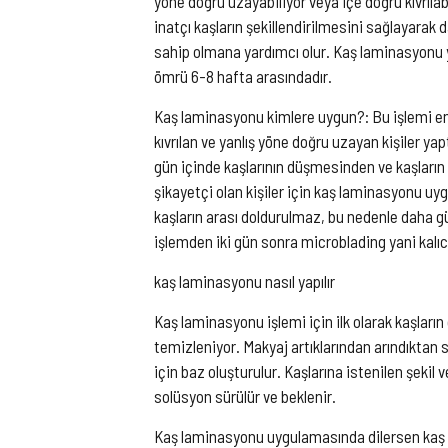
yöne doğru uzayabiliyor veya içe doğru kıvrılab
inatçı kaşların şekillendirilmesini sağlayarak
sahip olmana yardımcı olur. Kaş laminasyonu ya
ömrü 6-8 hafta arasındadır.
Kaş laminasyonu kimlere uygun?: Bu işlemi en 
kıvrılan ve yanlış yöne doğru uzayan kişiler yapt
gün içinde kaşlarının düşmesinden ve kaşları
şikayetçi olan kişiler için kaş laminasyonu 
kaşların arası doldurulmaz, bu nedenle daha g
işlemden iki gün sonra microblading yani kalıcı
kaş laminasyonu nasıl yapılır
Kaş laminasyonu işlemi için ilk olarak kaşların
temizleniyor. Makyaj artıklarından arındıktan
için baz oluşturulur. Kaşlarına istenilen şekil ve
solüsyon sürülür ve beklenir.
Kaş laminasyonu uygulamasında dilersen kaş 