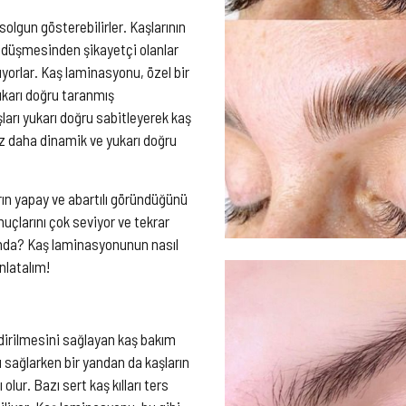
olgun gösterebilirler. Kaşlarının
ğı düşmesinden şikayetçi olanlar
yorlar. Kaş laminasyonu, özel bir
yukarı doğru taranmış
ları yukarı doğru sabitleyerek kaş
z daha dinamik ve yukarı doğru
rın yapay ve abartılı göründüğünü
uçlarını çok seviyor ve tekrar
rumda? Kaş laminasyonunun nasıl
nlatalım!
ndirilmesini sağlayan kaş bakım
ı sağlarken bir yandan da kaşların
lur. Bazı sert kaş kılları ters