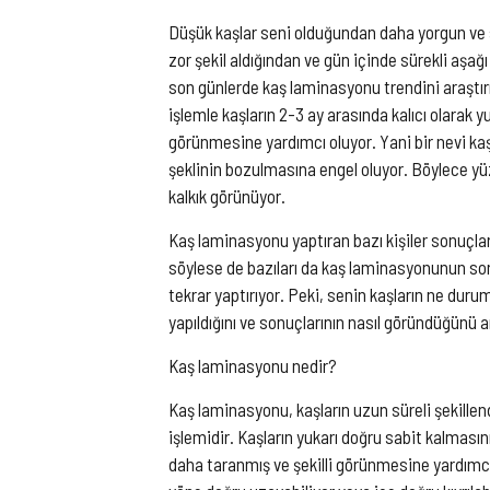
Düşük kaşlar seni olduğundan daha yorgun ve s
zor şekil aldığından ve gün içinde sürekli aşa
son günlerde kaş laminasyonu trendini araştırı
işlemle kaşların 2-3 ay arasında kalıcı olarak 
görünmesine yardımcı oluyor. Yani bir nevi kaş
şeklinin bozulmasına engel oluyor. Böylece yü
kalkık görünüyor.
Kaş laminasyonu yaptıran bazı kişiler sonuçla
söylese de bazıları da kaş laminasyonunun son
tekrar yaptırıyor. Peki, senin kaşların ne du
yapıldığını ve sonuçlarının nasıl göründüğünü a
Kaş laminasyonu nedir?
Kaş laminasyonu, kaşların uzun süreli şekille
işlemidir. Kaşların yukarı doğru sabit kalmasın
daha taranmış ve şekilli görünmesine yardımcı o