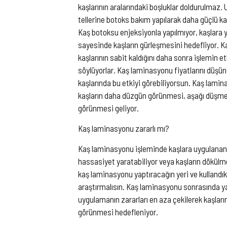
kaşlarının aralarındaki boşluklar doldurulmaz
tellerine botoks bakım yapılarak daha güçlü k
Kaş botoksu enjeksiyonla yapılmıyor, kaşlara ya
sayesinde kaşların gürleşmesini hedefliyor. Ka
kaşlarının sabit kaldığını daha sonra işlemin et
söylüyorlar. Kaş laminasyonu fiyatlarını düşü
kaşlarında bu etkiyi görebiliyorsun. Kaş lamin
kaşların daha düzgün görünmesi, aşağı düşme
görünmesi geliyor.
Kaş laminasyonu zararlı mı?
Kaş laminasyonu işleminde kaşlara uygulanan y
hassasiyet yaratabiliyor veya kaşların dökülm
kaş laminasyonu yaptıracağın yeri ve kullandık
araştırmalısın. Kaş laminasyonu sonrasında y
uygulamanın zararları en aza çekilerek kaşlar
görünmesi hedefleniyor.