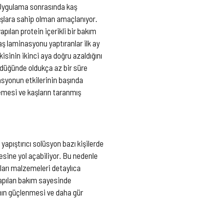
. Uygulama sonrasında kaş
aşlara sahip olman amaçlanıyor.
pılan protein içerikli bir bakım
ş laminasyonu yaptıranlar ilk ay
kisinin ikinci aya doğru azaldığını
ndüğünde oldukça az bir süre
asyonun etkilerinin başında
mesi ve kaşların taranmış
apıştırıcı solüsyon bazı kişilerde
esine yol açabiliyor. Bu nedenle
ları malzemeleri detaylıca
apılan bakım sayesinde
ının güçlenmesi ve daha gür