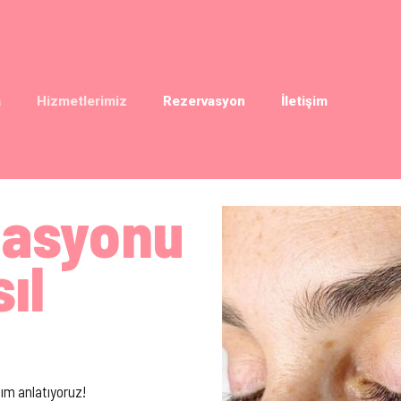
a
Hizmetlerimiz
Rezervasyon
İletişim
nasyonu
ıl
dım anlatıyoruz!