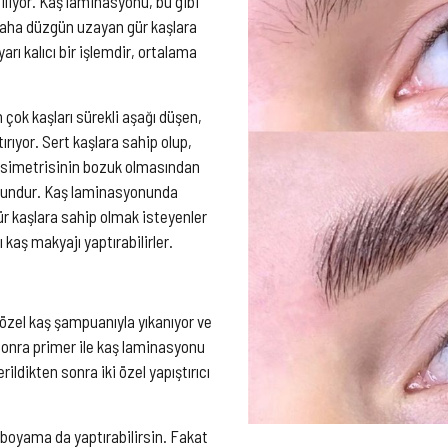
iliyor. Kaş laminasyonu, bu gibi
 daha düzgün uzayan gür kaşlara
rı kalıcı bir işlemdir, ortalama
çok kaşları sürekli aşağı düşen,
ırıyor. Sert kaşlara sahip olup,
n simetrisinin bozuk olmasından
uygundur. Kaş laminasyonunda
ür kaşlara sahip olmak isteyenler
 kaş makyajı yaptırabilirler.
 özel kaş şampuanıyla yıkanıyor ve
 sonra primer ile kaş laminasyonu
rildikten sonra iki özel yapıştırıcı
boyama da yaptırabilirsin. Fakat