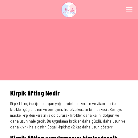
Kirpik lifting Nedir
Kirpik Lifting içeriğinde argan yağı, proteinler, keratin ve vitaminler ile
kirpikleri güçlendiren ve besleyen, hidrolize keratin bir maskedir. Besleyici
maske, kirpikleri keratin ile doldurarak kirpikleri daha kalın, dolgun ve
daha uzun hale getirir. Bu uygulama kirpikleri daha güçlü, daha uzun ve
daha kıvrık hale getirir. Doğal kirpiğinizi x2 kat daha uzun gösterir.
Kirpik lifting uygulamasını kimler tercih