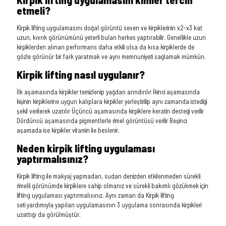
etmeli?
Kirpik lifting uygulamasını doğal görüntü seven ve kirpiklerinin x2-x3 kat
uzun, kıvrık görünümünü yeterli bulan herkes yaptırabilir. Genellikle uzun
kirpiklerden alınan performans daha etkili olsa da kısa kirpiklerde de
gözle görünür bir fark yaratmak ve aynı memnuniyeti sağlamak mümkün.
Kirpik lifting nasıl uygulanır?
İlk aşamasında kirpikler temizlenip yağdan arındırılır İkinci aşamasında
kişinin kirpiklerine uygun kalıplara kirpikler yerleştirilip aynı zamanda istediği
şekil verilerek uzatılır Üçüncü aşamasında kirpiklere keratin desteği verilir
Dördüncü aşamasında pigmentlerle rimel görüntüsü verilir Beşinci
aşamada ise kirpikler vitamin ile beslenir.
Neden kirpik lifting uygulaması
yaptırmalısınız?
Kirpik lifting ile makyaj yapmadan, sudan denizden etkilenmeden sürekli
rimelli görünümde kirpiklere sahip olmanız ve sürekli bakımlı gözükmek için
lifting uygulaması yaptırmalısınız. Aynı zaman da Kirpik lifting
seti yardımıyla yapılan uygulamasının 3 uygulama sonrasında kirpikleri
uzattığı da görülmüştür.